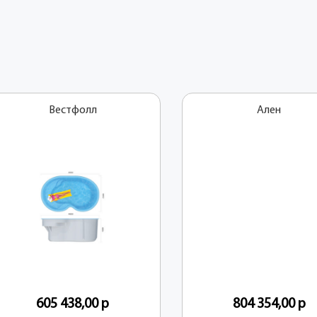
Вестфолл
Ален
605 438,00
р
804 354,00
р