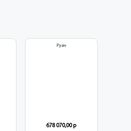
Руан
678 070,00
р