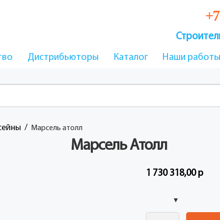
+7
Строител
тво
Дистрибьюторы
Каталог
Наши работ
сейны
марсель атолл
Марсель Атолл
1 730 318,00
р
Количество