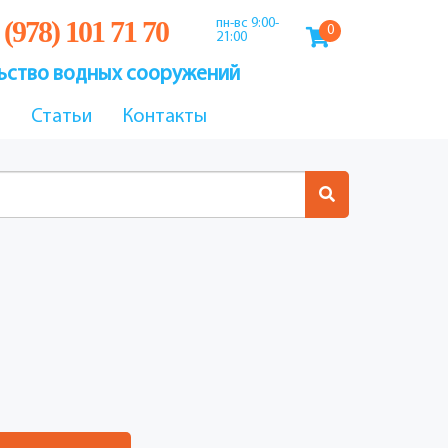
 (978) 101 71 70
пн-вс 9:00-
0
21:00
ьство водных сооружений
ы
Статьи
Контакты