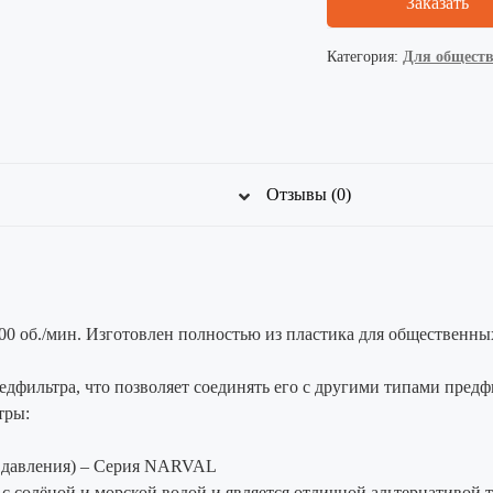
Заказать
Категория:
Для обществ
Отзывы (0)
об./мин. Изготовлен полностью из пластика для общественных
фильтра, что позволяет соединять его с другими типами предф
тры:
 давления) – Серия NARVAL
 с солёной и морской водой и является отличной альтернативой 