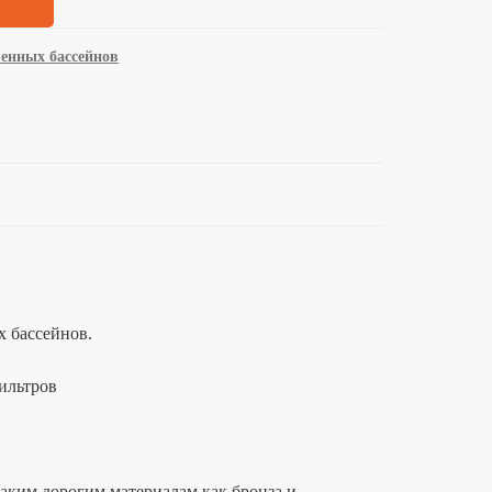
енных бассейнов
 бассейнов.
ильтров
таким дорогим материалам как бронза и