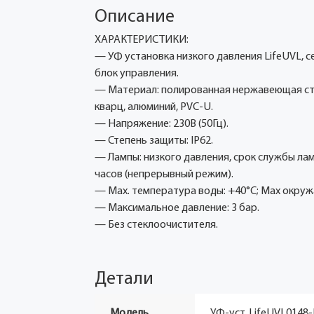
Описание
ХАРАКТЕРИСТИКИ:
— УФ установка низкого давления LifeUVL, 
блок управления.
— Материал: полированная нержавеющая стал
кварц, алюминий, PVC-U.
— Напряжение: 230В (50Гц).
— Степень защиты: IP62.
— Лампы: низкого давления, срок службы ламп
часов (непрерывный режим).
— Мax. температура воды: +40°С; Маx окруж
— Максимальное давление: 3 бар.
— Без стеклоочистителя.
Детали
Модель
УФ-уст. LifeUVL0148-N