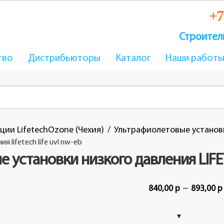
+7
Строител
тво
Дистрибьюторы
Каталог
Наши работ
ии LifetechOzone (Чехия)
Ультрафиолетовые установ
 lifetech life uvl nw-eb
 установки низкого давления LIFE
–
840,00
р
893,00
р