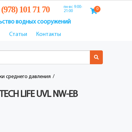
 (978) 101 71 70
пн-вс 9:00-
0
21:00
ьство водных сооружений
ы
Статьи
Контакты
ки среднего давления
TECH LIFE UVL NW-EB