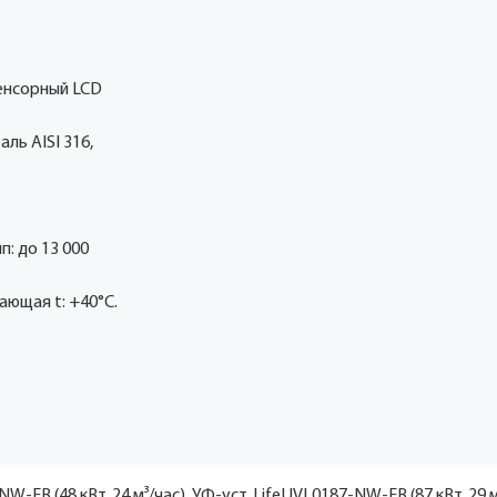
сенсорный LCD
ь AISI 316,
: до 13 000
ающая t: +40°С.
W-EB (48 кВт, 24 м³/час), УФ-уст. LifeUVL0187-NW-EB (87 кВт, 29 м